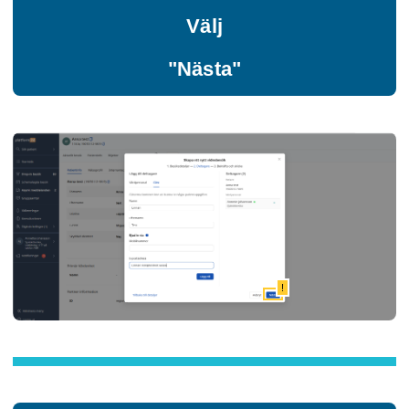
Välj
"Nästa"
!