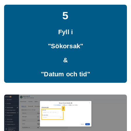
5
Fyll i
"Sökorsak"
&
"Datum och tid"
!