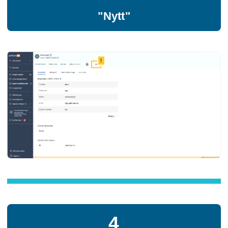
"Nytt"
!
4