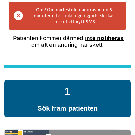
Obs!
Om
mötestiden ändras
inom 5
minuter
efter bokningen gjorts skickas
inte
ut ett
nytt SMS
Patienten kommer därmed
int
e
notifieras
om att en ändring har skett.
1
Sök fram patienten
!