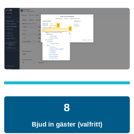
!
!
8
Bjud in gäster (valfritt)