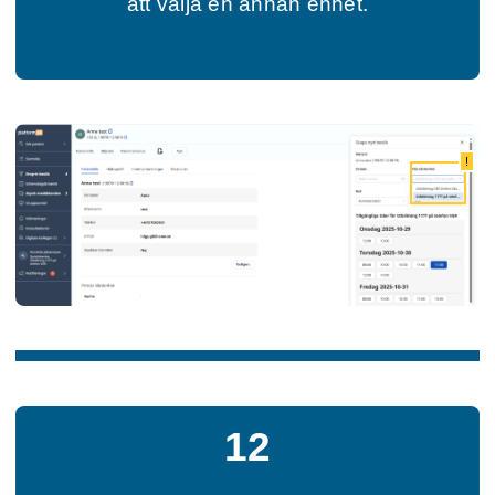
att välja en annan enhet.
!
12