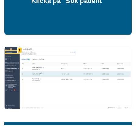
Klicka på "Sök patient"
!