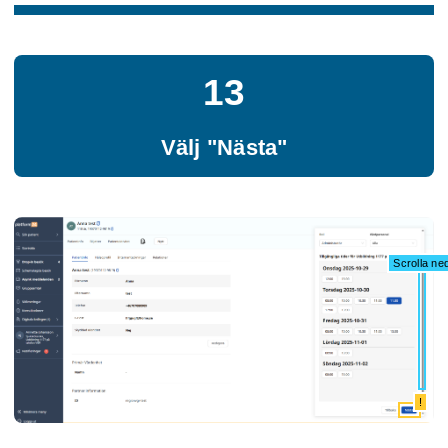
13
Välj "Nästa"
Scrolla ne
!