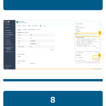
!
!
8